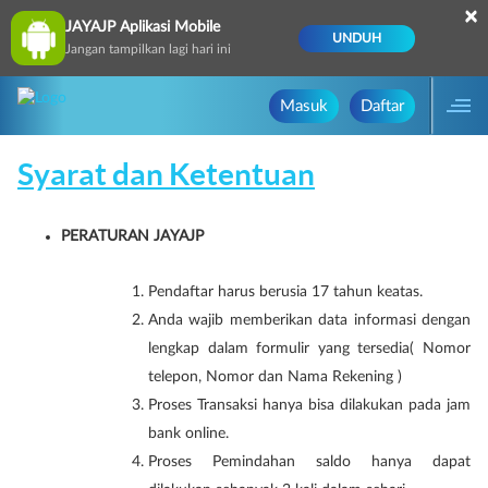
×
JAYAJP Aplikasi Mobile
UNDUH
Jangan tampilkan lagi hari ini
Masuk
Daftar
Syarat dan Ketentuan
PERATURAN JAYAJP
Pendaftar harus berusia 17 tahun keatas.
Anda wajib memberikan data informasi dengan
lengkap dalam formulir yang tersedia( Nomor
telepon, Nomor dan Nama Rekening )
Proses Transaksi hanya bisa dilakukan pada jam
bank online.
Proses Pemindahan saldo hanya dapat