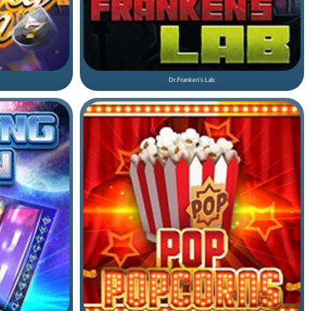
Dr.Franken’s Lab