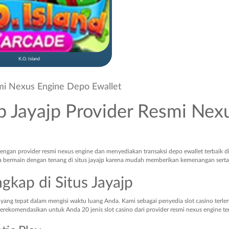
K.O. Island
smi Nexus Engine Depo Ewallet
ap Jayajp Provider Resmi Ne
dengan provider resmi nexus engine dan menyediakan transaksi depo ewallet terbaik d
 bermain dengan tenang di situs jayajp karena mudah memberikan kemenangan serta 
ngkap di Situs Jayajp
han yang tepat dalam mengisi waktu luang Anda. Kami sebagai penyedia slot casino te
ekomendasikan untuk Anda 20 jenis slot casino dari provider resmi nexus engine terb