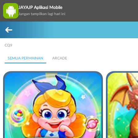
JAYAJP Aplikasi Mobile
Jangan tampilkan lagi hari ini
CQ9
SEMUA PERMAINAN
ARCADE