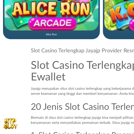
Alice Run
Slot Casino Terlengkap Jayajp Provider Re
Slot Casino Terlengk
Ewallet
Jayajp merupakan situs slot casino terlengkap yang bekerjasama 
server keamanan yang tinggi dan memberi kenyamanan. Anda bisa
20 Jenis Slot Casino Terle
Bermain di situs slot casino terlengkap jayajp bisa menjadi pili
kenyamanan serta menyediakan permainan terbaik. Situs jayajp mer