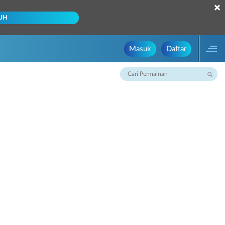
×
UH
Masuk
Daftar